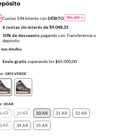
epósito
Cuotas SIN interés con
DÉBITO
6
cuotas sin interés de
$9.048,33
10% de descuento
pagando con Transferencia o
depósito
 más detalles
Envío gratis
superando los
$65.000,00
or:
GRIS VERDE
le:
30 AR
8 AR
29 AR
30 AR
31 AR
32 AR
3 AR
34 AR
35 AR