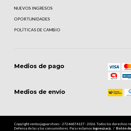
NUEVOS INGRESOS
OPORTUNIDADES
POLÍTICAS DE CAMBIO
Medios de pago
Medios de envío
Copyright ventasjaguarshoes - 27246874137 - 2026. Todos los derechos r
Defensa de las y los consumidores. Para reclamos
ingresá acá.
/
Botón de