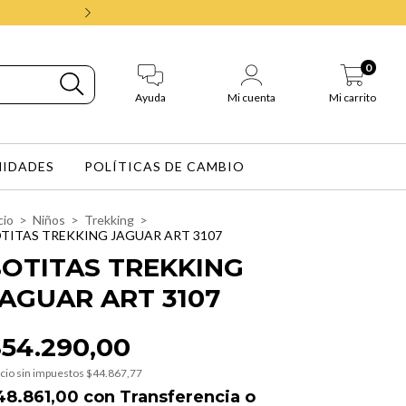
Envios gratis en Buenos Aires en 
0
Ayuda
Mi cuenta
Mi carrito
IDADES
POLÍTICAS DE CAMBIO
cio
>
Niños
>
Trekking
>
TITAS TREKKING JAGUAR ART 3107
OTITAS TREKKING
AGUAR ART 3107
54.290,00
cio sin impuestos
$44.867,77
48.861,00
con
Transferencia o