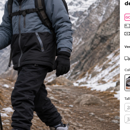
d
Ver
Col
Tal
2
3