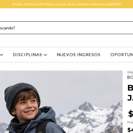
Envios Gratis a todo el país a sucursal en compras mayores a $65000
DISCIPLINAS
NUEVOS INGRESOS
OPORTUN
Ini
BO
B
J
$
Pre
$