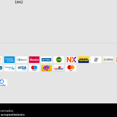
1842
eservados.
 arrepentimiento