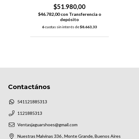
$51.980,00
$46.782,00
con
Transferencia o
depósito
6
cuotas sin interés de
$8.663,33
Contactános
541121885313
1121885313
Ventasjaguarshoes@gmail.com
Nuestras Malvinas 336 , Monte Grande, Buenos Aires