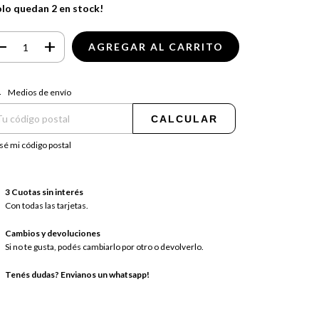
olo quedan
2
en stock!
regas para el CP:
CAMBIAR CP
Medios de envío
CALCULAR
sé mi código postal
3 Cuotas sin interés
Con todas las tarjetas.
Cambios y devoluciones
Si no te gusta, podés cambiarlo por otro o devolverlo.
Tenés dudas? Envianos un whatsapp!