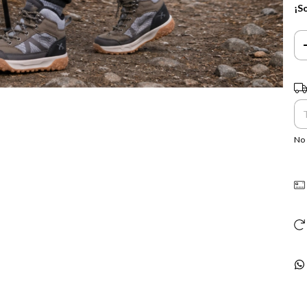
¡S
Ent
No 