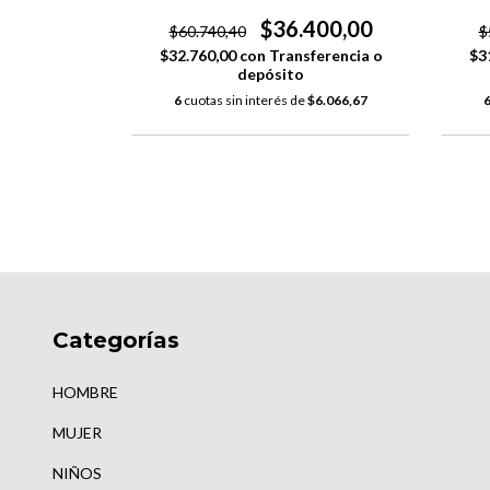
000,00
$36.400,00
$60.740,40
$
ferencia o
$32.760,00
con
Transferencia o
$3
depósito
$7.500,00
6
cuotas sin interés de
$6.066,67
Categorías
HOMBRE
MUJER
NIÑOS