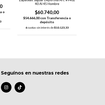
40 Al 45 Hombre
00
$
$60.740,00
a o
$54.666,0
$54.666,00
con
Transferencia o
3
6
cuotas s
depósito
6
cuotas sin interés de
$10.123,33
Seguínos en nuestras redes