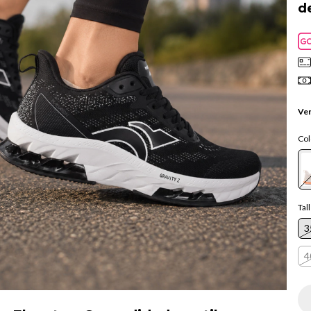
d
Ver
Col
Tal
3
4