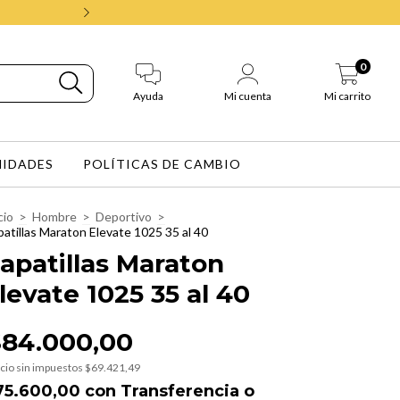
Envios gratis en Buenos Aires en 
0
Ayuda
Mi cuenta
Mi carrito
IDADES
POLÍTICAS DE CAMBIO
cio
>
Hombre
>
Deportivo
>
atillas Maraton Elevate 1025 35 al 40
apatillas Maraton
levate 1025 35 al 40
$84.000,00
cio sin impuestos
$69.421,49
75.600,00
con
Transferencia o