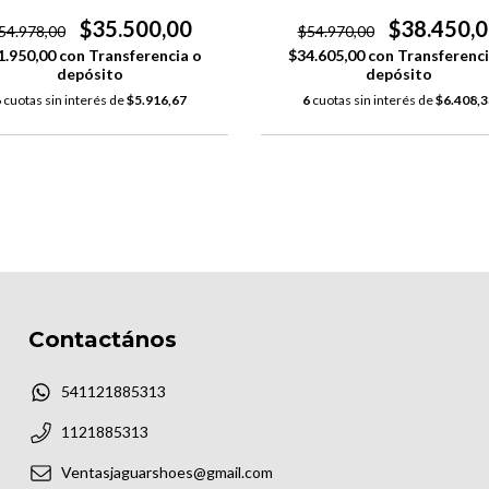
$35.500,00
$38.450,
54.978,00
$54.970,00
1.950,00
con
Transferencia o
$34.605,00
con
Transferenci
depósito
depósito
6
cuotas sin interés de
$5.916,67
6
cuotas sin interés de
$6.408,3
Contactános
541121885313
1121885313
Ventasjaguarshoes@gmail.com