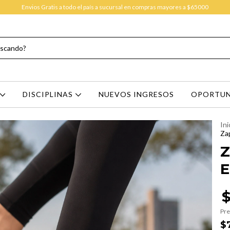
Envios Gratis a todo el país a sucursal en compras mayores a $65000
DISCIPLINAS
NUEVOS INGRESOS
OPORTUN
Ini
Zap
Z
E
Pre
$