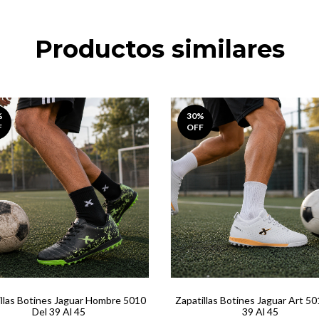
Productos similares
%
30
%
F
OFF
illas Botines Jaguar Hombre 5010
Zapatillas Botines Jaguar Art 50
Del 39 Al 45
39 Al 45