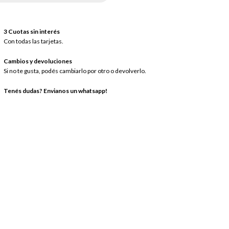
3 Cuotas sin interés
Con todas las tarjetas.
Cambios y devoluciones
Si no te gusta, podés cambiarlo por otro o devolverlo.
Tenés dudas? Envianos un whatsapp!