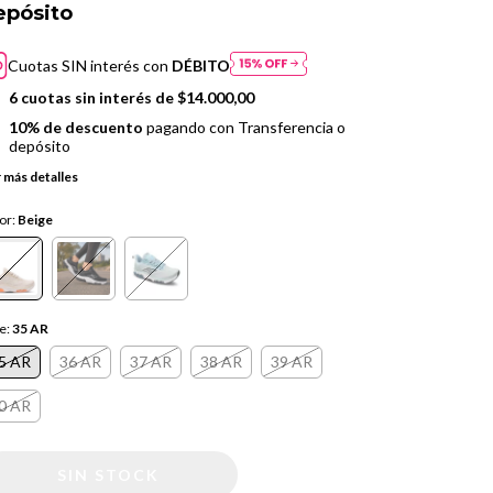
epósito
Cuotas SIN interés con
DÉBITO
6
cuotas sin interés de
$14.000,00
10% de descuento
pagando con Transferencia o
depósito
 más detalles
or:
Beige
le:
35 AR
5 AR
36 AR
37 AR
38 AR
39 AR
0 AR