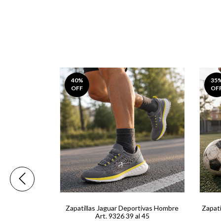
40
%
35
OFF
OF
ano Unisex
Zapatillas Jaguar Deportivas Hombre
Zapat
 Al 45
Art. 9326 39 al 45