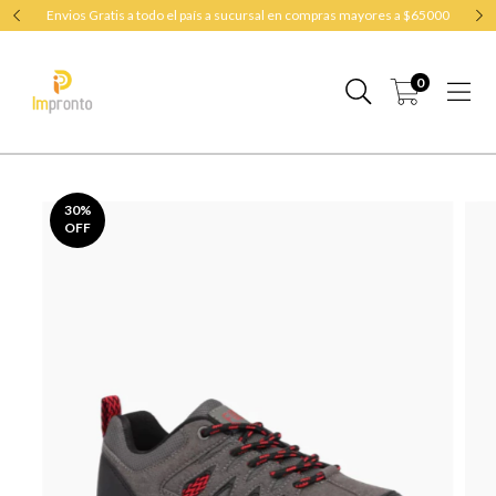
Envios Gratis a todo el país a sucursal en compras mayores a $65000
0
30
%
OFF