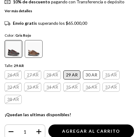
10% de descuento
pagando con Transferencia o depósito
Ver más detalles
Envío gratis
superando los
$65.000,00
Color:
Gris Rojo
Talle:
29 AR
26 AR
27 AR
28 AR
29 AR
30 AR
31 AR
32 AR
33 AR
34 AR
35 AR
36 AR
37 AR
38 AR
¡Quedan las ultimas disponibles!