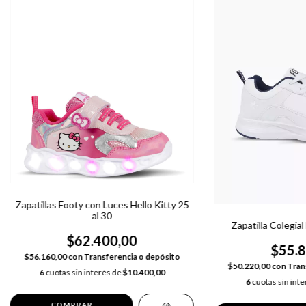
Zapatillas Footy con Luces Hello Kitty 25
al 30
Zapatilla Colegial
$62.400,00
$55.8
$56.160,00
con
Transferencia o depósito
$50.220,00
con
Tran
6
cuotas sin interés de
$10.400,00
6
cuotas sin int
COMPRAR