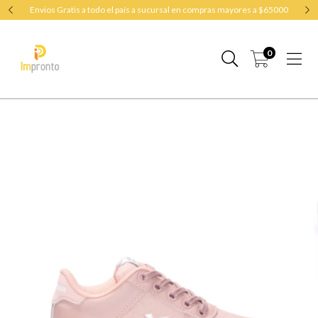
Envios Gratis a todo el país a sucursal en compras mayores a $65000
0