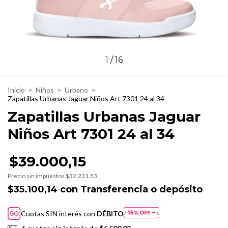
1
/
16
Inicio
>
Niños
>
Urbano
>
Zapatillas Urbanas Jaguar Niños Art 7301 24 al 34
Zapatillas Urbanas Jaguar
Niños Art 7301 24 al 34
$39.000,15
Precio sin impuestos
$32.231,53
$35.100,14
con
Transferencia o depósito
Cuotas SIN interés con
DÉBITO