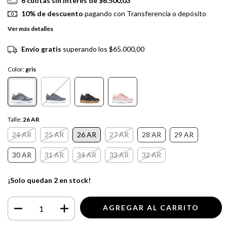
6
cuotas sin interés de
$6.500,03
10% de descuento
pagando con Transferencia o depósito
Ver más detalles
Envío gratis
superando los
$65.000,00
Color:
gris
Talle:
26 AR
24 AR
25 AR
26 AR
27 AR
28 AR
29 AR
30 AR
31 AR
34 AR
33 AR
32 AR
¡Solo quedan
2
en stock!