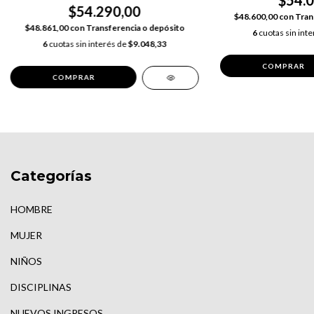
$54.0
$54.290,00
$48.600,00
con
Tran
$48.861,00
con
Transferencia o depósito
6
cuotas sin int
6
cuotas sin interés de
$9.048,33
COMPRAR
COMPRAR
Categorías
HOMBRE
MUJER
NIÑOS
DISCIPLINAS
NUEVOS INGRESOS